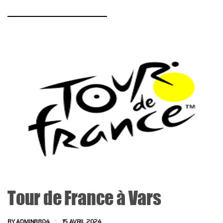
Tour de France à Vars
BY
ADMIN8804
15 AVRIL 2024