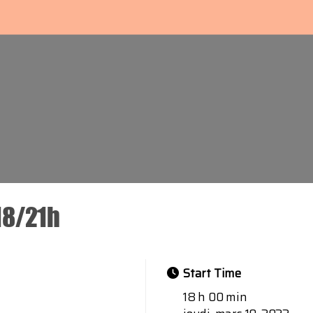
18/21h
Start Time
18 h 00 min