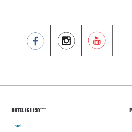
HOTEL 16 I 150****
P
Hotel